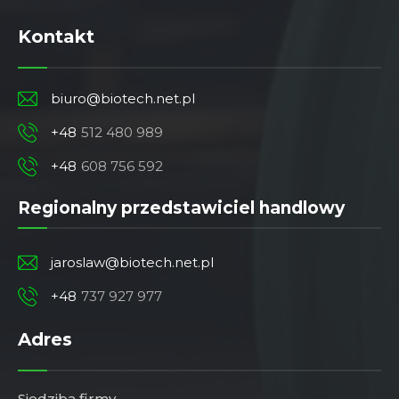
Kontakt
biuro@biotech.net.pl
+48
512 480 989
+48
608 756 592
Regionalny przedstawiciel handlowy
jaroslaw@biotech.net.pl
+48
737 927 977
Adres
Siedziba firmy