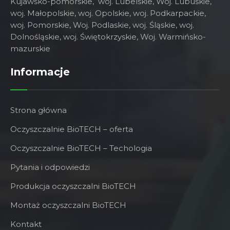
Kujawsko-pomorskie
,
woj. Lubelskie
,
Woj. Lubuskie
,
woj. Małopolskie,
woj. Opolskie
,
woj. Podkarpackie
,
woj. Pomorskie
,
Woj. Podlaskie
,
woj. Śląskie
,
woj.
Dolnośląskie
,
woj. Świętokrzyskie
, Woj. Warmińsko-
mazurskie
Informacje
Strona główna
Oczyszczalnie BioTECH – oferta
Oczyszczalnie BioTECH – Techologia
Pytania i odpowiedzi
Produkcja oczyszczalni BioTECH
Montaż oczyszczalni BioTECH
Kontakt